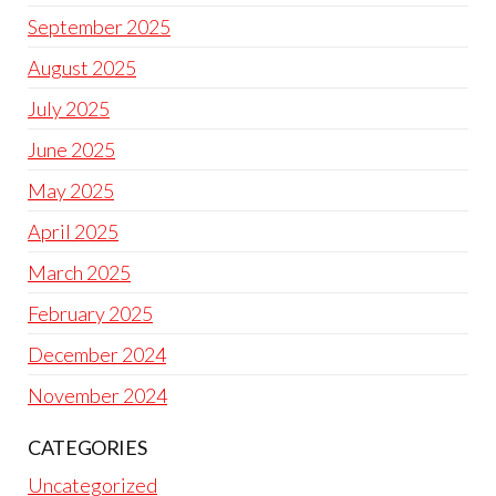
September 2025
August 2025
July 2025
June 2025
May 2025
April 2025
March 2025
February 2025
December 2024
November 2024
CATEGORIES
Uncategorized