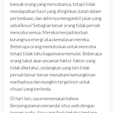
banyak orang yang mencobanya, tetapi tidak
mendapatkan hasil yang diinginkan, kalah dalam
perlombaan, dan akhirnya mengambil jalan yang
sebaliknya? Sebagian besar orang tidak pernah
mencoba semua. Mereka menjadi korban
kurangnya energi atau kemalasan mereka.
Beberapa orang memutuskan untuk mencoba
tetapi tidak tahu bagaimana memulai. Beberapa
orang takut akan ancaman faktor-faktor yang
tidak diketahui, sedangkan yang lain tidak
pernah benar-benar memahami kemungkinan
manfaatnya dan mungkin tergelincir untuk
situasi yang berbeda.
Di hari lain, saya menemukan bahwa
Berpengalaman menandai situs web dengan
konsep audio. Apa yang Anda ketahui tentang