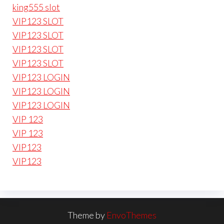
king555 slot
VIP123 SLOT
VIP123 SLOT
VIP123 SLOT
VIP123 SLOT
VIP123 LOGIN
VIP123 LOGIN
VIP123 LOGIN
VIP 123
VIP 123
VIP123
VIP123
Theme by
EnvoThemes