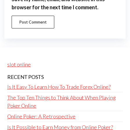
browser for the next time I comment.
slot online
RECENT POSTS
Is It Easy To Learn How To Trade Forex Online?
The Top Ten Things to Think About When Playing
Poker Online
Online Poker: A Retrospective
Is It Possible to Earn Money from Online Poker?