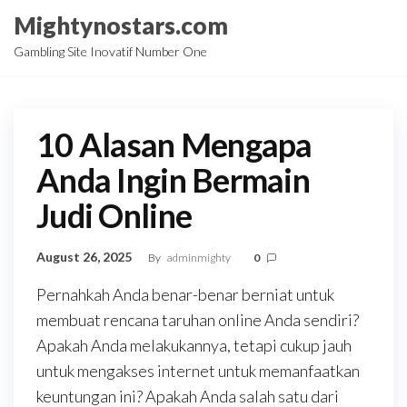
Skip
Mightynostars.com
to
Gambling Site Inovatif Number One
the
content
10 Alasan Mengapa
Anda Ingin Bermain
Judi Online
August 26, 2025
By
adminmighty
0
Pernahkah Anda benar-benar berniat untuk
membuat rencana taruhan online Anda sendiri?
Apakah Anda melakukannya, tetapi cukup jauh
untuk mengakses internet untuk memanfaatkan
keuntungan ini? Apakah Anda salah satu dari