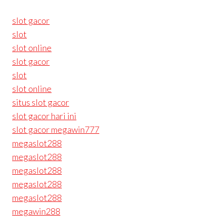
slot gacor
slot
slot online
slot gacor
slot
slot online
situs slot gacor
slot gacor hari ini
slot gacor megawin777
megaslot288
megaslot288
megaslot288
megaslot288
megaslot288
megawin288