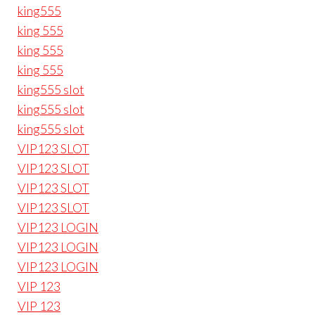
king555
king 555
king 555
king 555
king555 slot
king555 slot
king555 slot
VIP123 SLOT
VIP123 SLOT
VIP123 SLOT
VIP123 SLOT
VIP123 LOGIN
VIP123 LOGIN
VIP123 LOGIN
VIP 123
VIP 123