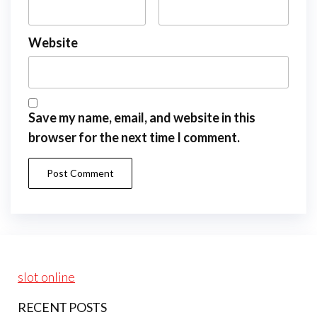
Website
Save my name, email, and website in this
browser for the next time I comment.
slot online
RECENT POSTS