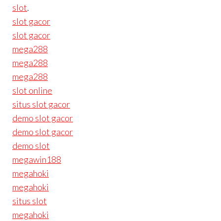
slot
.
slot gacor
slot gacor
mega288
mega288
mega288
slot online
situs slot gacor
demo slot gacor
demo slot gacor
demo slot
megawin188
megahoki
megahoki
situs slot
megahoki