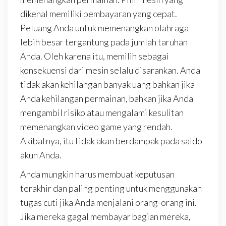
dikenal memiliki pembayaran yang cepat.
Peluang Anda untuk memenangkan olahraga
lebih besar tergantung pada jumlah taruhan
Anda. Oleh karena itu, memilih sebagai
konsekuensi dari mesin selalu disarankan. Anda
tidak akan kehilangan banyak uang bahkan jika
Anda kehilangan permainan, bahkan jika Anda
mengambil risiko atau mengalami kesulitan
memenangkan video game yang rendah.
Akibatnya, itu tidak akan berdampak pada saldo
akun Anda.
Anda mungkin harus membuat keputusan
terakhir dan paling penting untuk menggunakan
tugas cuti jika Anda menjalani orang-orang ini.
Jika mereka gagal membayar bagian mereka,