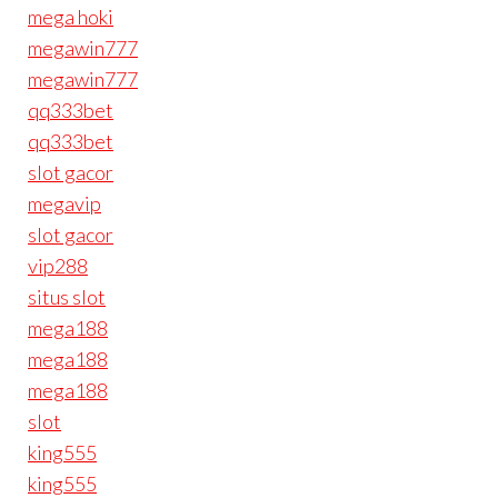
mega hoki
megawin777
megawin777
qq333bet
qq333bet
slot gacor
megavip
slot gacor
vip288
situs slot
mega188
mega188
mega188
slot
king555
king555