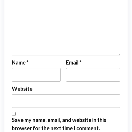
Name
*
Email
*
Website
Save my name, email, and website in this
browser for the next time I comment.