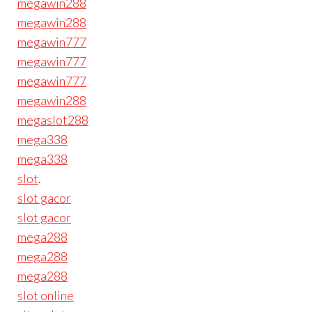
megawin288
megawin288
megawin777
megawin777
megawin777
megawin288
megaslot288
mega338
mega338
slot
.
slot gacor
slot gacor
mega288
mega288
mega288
slot online