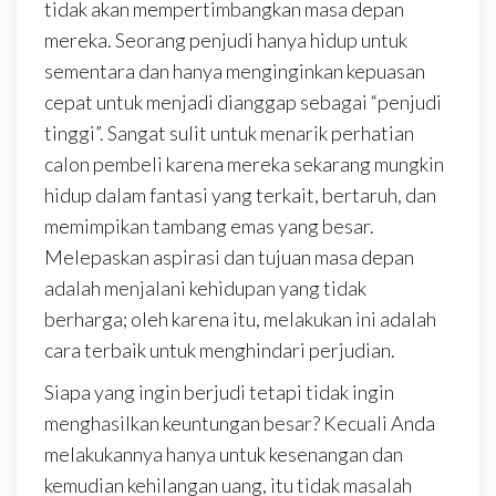
tidak akan mempertimbangkan masa depan
mereka. Seorang penjudi hanya hidup untuk
sementara dan hanya menginginkan kepuasan
cepat untuk menjadi dianggap sebagai “penjudi
tinggi”. Sangat sulit untuk menarik perhatian
calon pembeli karena mereka sekarang mungkin
hidup dalam fantasi yang terkait, bertaruh, dan
memimpikan tambang emas yang besar.
Melepaskan aspirasi dan tujuan masa depan
adalah menjalani kehidupan yang tidak
berharga; oleh karena itu, melakukan ini adalah
cara terbaik untuk menghindari perjudian.
Siapa yang ingin berjudi tetapi tidak ingin
menghasilkan keuntungan besar? Kecuali Anda
melakukannya hanya untuk kesenangan dan
kemudian kehilangan uang, itu tidak masalah