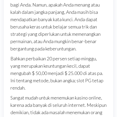
bagi Anda. Namun, apakah Anda menang atau
kalah dalam jangka panjang, Anda masih bisa
mendapatkan banyak kata kunci. Anda dapat
berusaha keras untuk belajar semua trik dan
strategi yang diperlukan untuk memenangkan
permainan, atau Anda mungkin benar-benar
bergantung pada keberuntungan.
Bahkan perbaikan 20 persen setiap minggu,
yang merupakan keuntungan kecil, dapat
mengubah $ 50,00 menjadi $ 25.000 di atas pa.
Ini tentang metode, bukan angka; slot PG tetap
rendah.
Sangat mudah untuk menemukan kasino online,
karena ada banyak di seluruh internet. Meskipun
demikian, tidak ada masalah menemukan orang