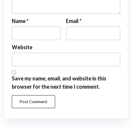
Name
*
Email
*
Website
Save my name, email, and website in this
browser for the next time I comment.