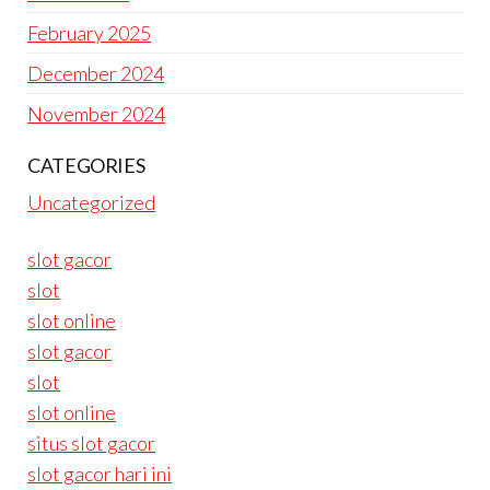
February 2025
December 2024
November 2024
CATEGORIES
Uncategorized
slot gacor
slot
slot online
slot gacor
slot
slot online
situs slot gacor
slot gacor hari ini