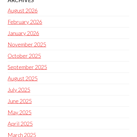
ARCHIVES
August 2026
February 2026
January 2026
November 2025
October 2025
September 2025
August 2025
July 2025
June 2025
May 2025
April 2025
March 2025