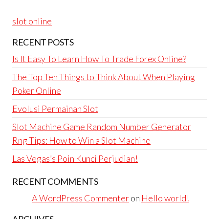
slot online
RECENT POSTS
Is It Easy To Learn How To Trade Forex Online?
The Top Ten Things to Think About When Playing
Poker Online
Evolusi Permainan Slot
Slot Machine Game Random Number Generator
Rng Tips: How to Win a Slot Machine
Las Vegas’s Poin Kunci Perjudian!
RECENT COMMENTS
A WordPress Commenter
on
Hello world!