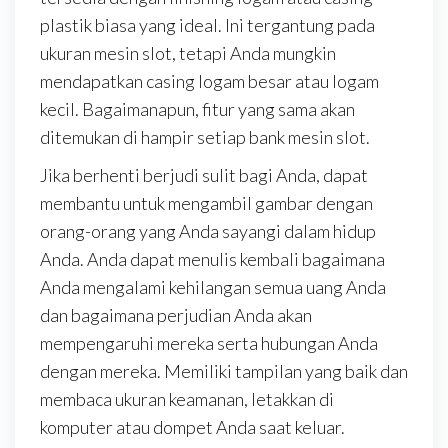
plastik biasa yang ideal. Ini tergantung pada
ukuran mesin slot, tetapi Anda mungkin
mendapatkan casing logam besar atau logam
kecil. Bagaimanapun, fitur yang sama akan
ditemukan di hampir setiap bank mesin slot.
Jika berhenti berjudi sulit bagi Anda, dapat
membantu untuk mengambil gambar dengan
orang-orang yang Anda sayangi dalam hidup
Anda. Anda dapat menulis kembali bagaimana
Anda mengalami kehilangan semua uang Anda
dan bagaimana perjudian Anda akan
mempengaruhi mereka serta hubungan Anda
dengan mereka. Memiliki tampilan yang baik dan
membaca ukuran keamanan, letakkan di
komputer atau dompet Anda saat keluar.