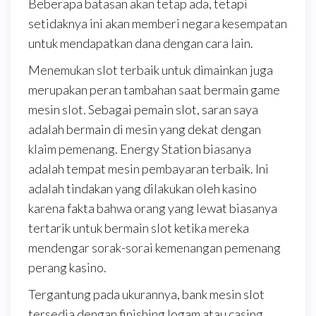
Beberapa batasan akan tetap ada, tetapi
setidaknya ini akan memberi negara kesempatan
untuk mendapatkan dana dengan cara lain.
Menemukan slot terbaik untuk dimainkan juga
merupakan peran tambahan saat bermain game
mesin slot. Sebagai pemain slot, saran saya
adalah bermain di mesin yang dekat dengan
klaim pemenang. Energy Station biasanya
adalah tempat mesin pembayaran terbaik. Ini
adalah tindakan yang dilakukan oleh kasino
karena fakta bahwa orang yang lewat biasanya
tertarik untuk bermain slot ketika mereka
mendengar sorak-sorai kemenangan pemenang
perang kasino.
Tergantung pada ukurannya, bank mesin slot
tersedia dengan finishing logam atau casing