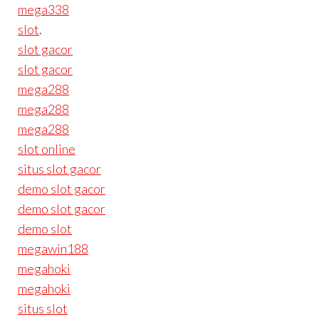
mega338
slot
.
slot gacor
slot gacor
mega288
mega288
mega288
slot online
situs slot gacor
demo slot gacor
demo slot gacor
demo slot
megawin188
megahoki
megahoki
situs slot