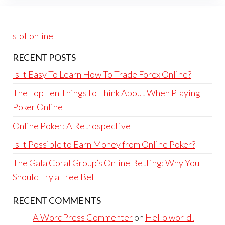
slot online
RECENT POSTS
Is It Easy To Learn How To Trade Forex Online?
The Top Ten Things to Think About When Playing
Poker Online
Online Poker: A Retrospective
Is It Possible to Earn Money from Online Poker?
The Gala Coral Group’s Online Betting: Why You
Should Try a Free Bet
RECENT COMMENTS
A WordPress Commenter
on
Hello world!