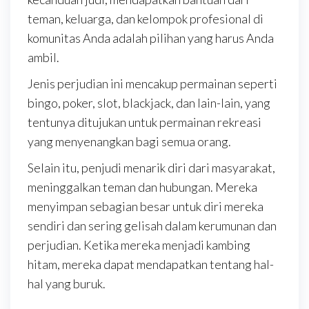
teman, keluarga, dan kelompok profesional di
komunitas Anda adalah pilihan yang harus Anda
ambil.
Jenis perjudian ini mencakup permainan seperti
bingo, poker, slot, blackjack, dan lain-lain, yang
tentunya ditujukan untuk permainan rekreasi
yang menyenangkan bagi semua orang.
Selain itu, penjudi menarik diri dari masyarakat,
meninggalkan teman dan hubungan. Mereka
menyimpan sebagian besar untuk diri mereka
sendiri dan sering gelisah dalam kerumunan dan
perjudian. Ketika mereka menjadi kambing
hitam, mereka dapat mendapatkan tentang hal-
hal yang buruk.