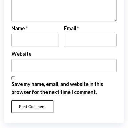
Name
*
Email
*
Website
Save my name, email, and website in this
browser for the next time I comment.