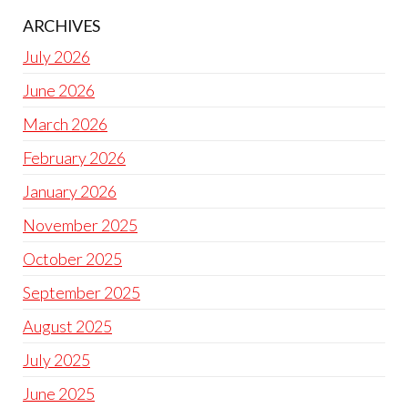
ARCHIVES
July 2026
June 2026
March 2026
February 2026
January 2026
November 2025
October 2025
September 2025
August 2025
July 2025
June 2025