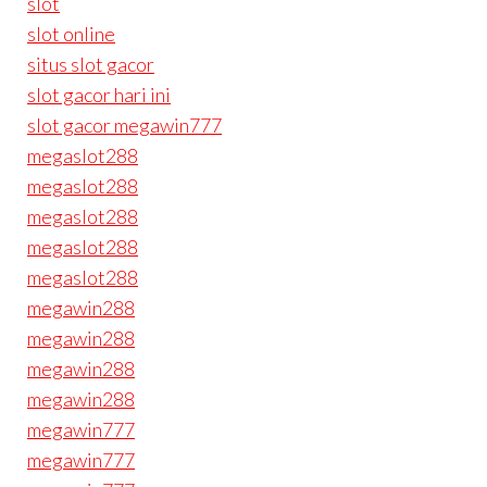
slot
slot online
situs slot gacor
slot gacor hari ini
slot gacor megawin777
megaslot288
megaslot288
megaslot288
megaslot288
megaslot288
megawin288
megawin288
megawin288
megawin288
megawin777
megawin777