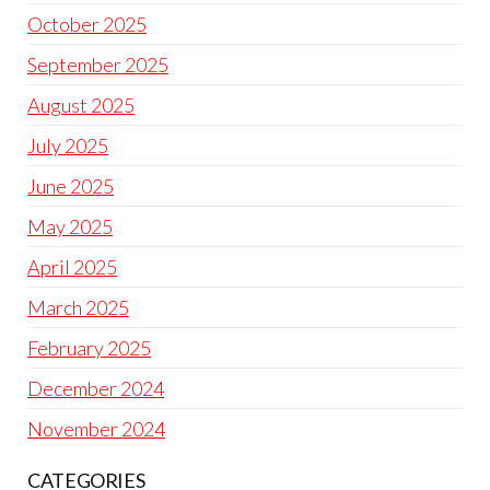
October 2025
September 2025
August 2025
July 2025
June 2025
May 2025
April 2025
March 2025
February 2025
December 2024
November 2024
CATEGORIES