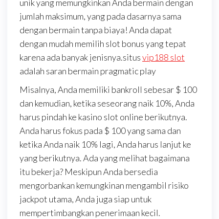
unik yang memungkinkan Anda bermain dengan
jumlah maksimum, yang pada dasarnya sama
dengan bermain tanpa biaya! Anda dapat
dengan mudah memilih slot bonus yang tepat
karena ada banyak jenisnya.situs
vip188 slot
adalah saran bermain pragmatic play
Misalnya, Anda memiliki bankroll sebesar $ 100
dan kemudian, ketika seseorang naik 10%, Anda
harus pindah ke kasino slot online berikutnya.
Anda harus fokus pada $ 100 yang sama dan
ketika Anda naik 10% lagi, Anda harus lanjut ke
yang berikutnya. Ada yang melihat bagaimana
itu bekerja? Meskipun Anda bersedia
mengorbankan kemungkinan mengambil risiko
jackpot utama, Anda juga siap untuk
mempertimbangkan penerimaan kecil.