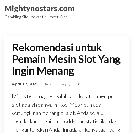
Skip
Mightynostars.com
to
Gambling Site Inovatif Number One
the
content
Rekomendasi untuk
Pemain Mesin Slot Yang
Ingin Menang
April 12, 2025
By
adminmighty
0
Mitos tentang mengalahkan slot atau menipu
slot adalah bahwa: mitos. Meskipun ada
kemungkinan menang di slot, Anda selalu
memikirkan bagaimana odds dan statistik tidak
menguntungkan Anda. Ini adalah kenyataan yang