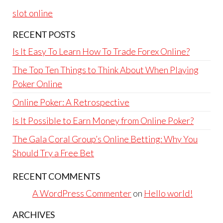
slot online
RECENT POSTS
Is It Easy To Learn How To Trade Forex Online?
The Top Ten Things to Think About When Playing
Poker Online
Online Poker: A Retrospective
Is It Possible to Earn Money from Online Poker?
The Gala Coral Group’s Online Betting: Why You
Should Try a Free Bet
RECENT COMMENTS
A WordPress Commenter
on
Hello world!
ARCHIVES