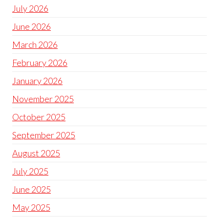
July 2026
June 2026
March 2026
February 2026
January 2026
November 2025
October 2025
September 2025
August 2025
July 2025
June 2025
May 2025