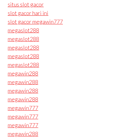
situs slot gacor
slot gacor hari ini
slot gacor megawin777
megaslot288
megaslot288
megaslot288
megaslot288
megaslot288
megawin288
megawin288
megawin288
megawin288
megawin777
megawin777
megawin777
megawin288