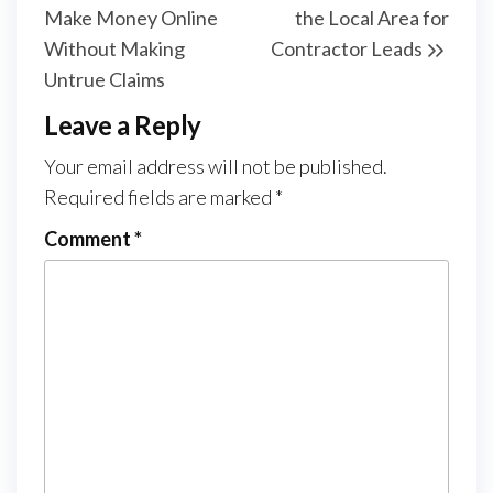
navigation
Make Money Online
the Local Area for
Without Making
Contractor Leads
Untrue Claims
Leave a Reply
Your email address will not be published.
Required fields are marked
*
Comment
*