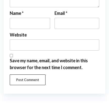
Name
*
Email
*
Website
Save my name, email, and website in this
browser for the next time I comment.