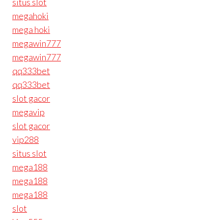
situs slot
megahoki
mega hoki
megawin777
megawin777
qq333bet
qq333bet
slot gacor
megavip
slot gacor
vip288
situs slot
mega188
mega188
mega188
slot