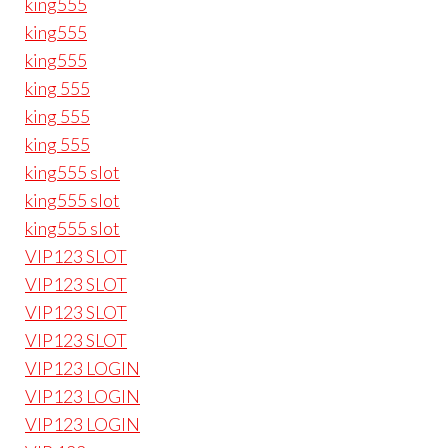
king555
king555
king555
king 555
king 555
king 555
king555 slot
king555 slot
king555 slot
VIP123 SLOT
VIP123 SLOT
VIP123 SLOT
VIP123 SLOT
VIP123 LOGIN
VIP123 LOGIN
VIP123 LOGIN