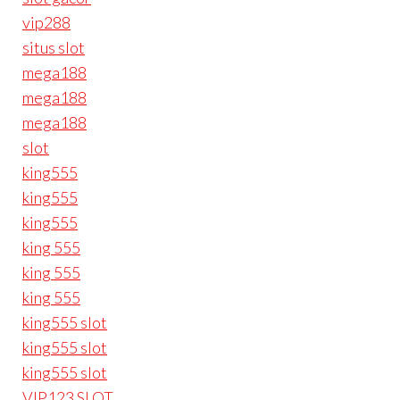
vip288
situs slot
mega188
mega188
mega188
slot
king555
king555
king555
king 555
king 555
king 555
king555 slot
king555 slot
king555 slot
VIP123 SLOT