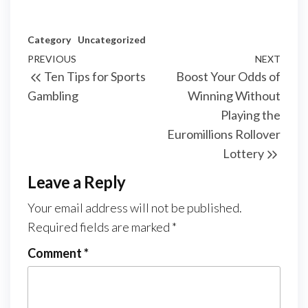
Category
Uncategorized
Post
Previous
PREVIOUS
NEXT
Next
Ten Tips for Sports
Boost Your Odds of
navigation
Post
Post
Gambling
Winning Without
Playing the
Euromillions Rollover
Lottery
Leave a Reply
Your email address will not be published.
Required fields are marked
*
Comment
*