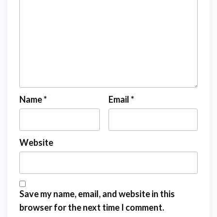
Name
*
Email
*
Website
Save my name, email, and website in this
browser for the next time I comment.