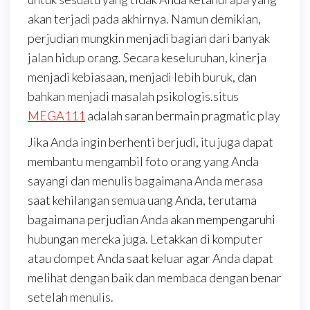
akan terjadi pada akhirnya. Namun demikian,
perjudian mungkin menjadi bagian dari banyak
jalan hidup orang. Secara keseluruhan, kinerja
menjadi kebiasaan, menjadi lebih buruk, dan
bahkan menjadi masalah psikologis.situs
MEGA111
adalah saran bermain pragmatic play
Jika Anda ingin berhenti berjudi, itu juga dapat
membantu mengambil foto orang yang Anda
sayangi dan menulis bagaimana Anda merasa
saat kehilangan semua uang Anda, terutama
bagaimana perjudian Anda akan mempengaruhi
hubungan mereka juga. Letakkan di komputer
atau dompet Anda saat keluar agar Anda dapat
melihat dengan baik dan membaca dengan benar
setelah menulis.