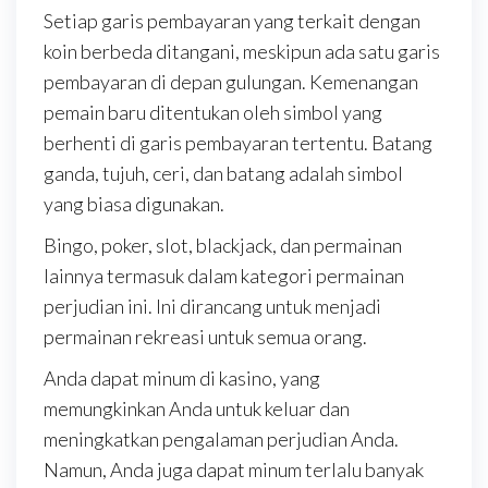
Setiap garis pembayaran yang terkait dengan
koin berbeda ditangani, meskipun ada satu garis
pembayaran di depan gulungan. Kemenangan
pemain baru ditentukan oleh simbol yang
berhenti di garis pembayaran tertentu. Batang
ganda, tujuh, ceri, dan batang adalah simbol
yang biasa digunakan.
Bingo, poker, slot, blackjack, dan permainan
lainnya termasuk dalam kategori permainan
perjudian ini. Ini dirancang untuk menjadi
permainan rekreasi untuk semua orang.
Anda dapat minum di kasino, yang
memungkinkan Anda untuk keluar dan
meningkatkan pengalaman perjudian Anda.
Namun, Anda juga dapat minum terlalu banyak