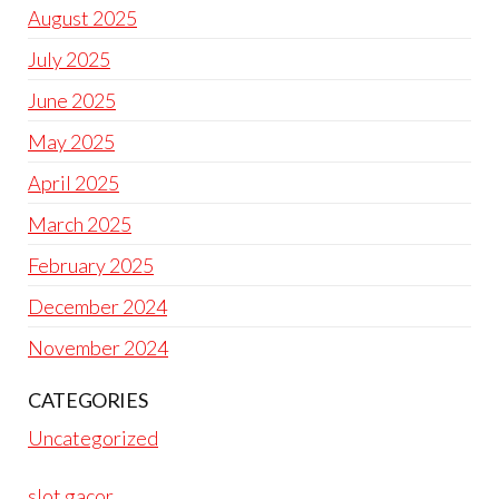
August 2025
July 2025
June 2025
May 2025
April 2025
March 2025
February 2025
December 2024
November 2024
CATEGORIES
Uncategorized
slot gacor