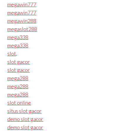
megawin777
megawin777
megawin288
megaslot288
mega338
mega338
slot
.
slot gacor
slot gacor
mega288
mega288
mega288
slot online
situs slot gacor
demo slot gacor
demo slot gacor