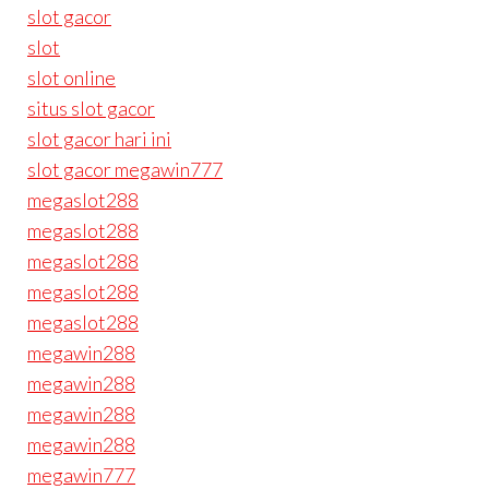
slot gacor
slot
slot online
situs slot gacor
slot gacor hari ini
slot gacor megawin777
megaslot288
megaslot288
megaslot288
megaslot288
megaslot288
megawin288
megawin288
megawin288
megawin288
megawin777