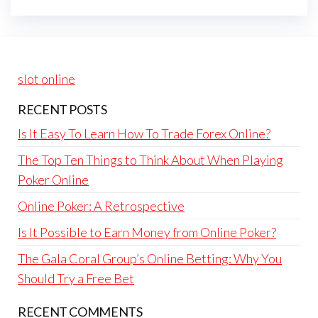
slot online
RECENT POSTS
Is It Easy To Learn How To Trade Forex Online?
The Top Ten Things to Think About When Playing
Poker Online
Online Poker: A Retrospective
Is It Possible to Earn Money from Online Poker?
The Gala Coral Group’s Online Betting: Why You
Should Try a Free Bet
RECENT COMMENTS