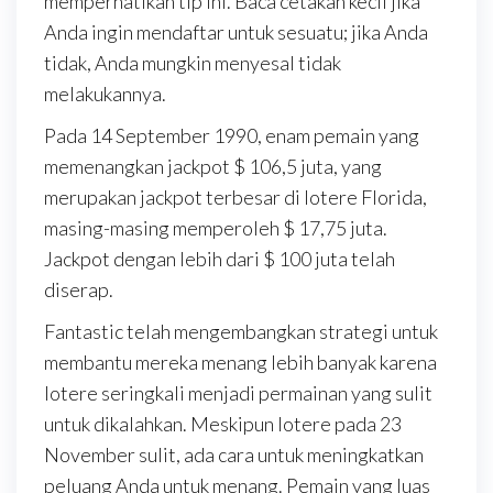
memperhatikan tip ini. Baca cetakan kecil jika
Anda ingin mendaftar untuk sesuatu; jika Anda
tidak, Anda mungkin menyesal tidak
melakukannya.
Pada 14 September 1990, enam pemain yang
memenangkan jackpot $ 106,5 juta, yang
merupakan jackpot terbesar di lotere Florida,
masing-masing memperoleh $ 17,75 juta.
Jackpot dengan lebih dari $ 100 juta telah
diserap.
Fantastic telah mengembangkan strategi untuk
membantu mereka menang lebih banyak karena
lotere seringkali menjadi permainan yang sulit
untuk dikalahkan. Meskipun lotere pada 23
November sulit, ada cara untuk meningkatkan
peluang Anda untuk menang. Pemain yang luas