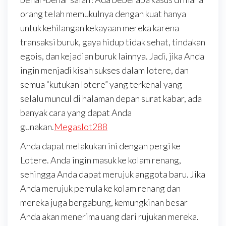
orang telah memukulnya dengan kuat hanya
untuk kehilangan kekayaan mereka karena
transaksi buruk, gaya hidup tidak sehat, tindakan
egois, dan kejadian buruk lainnya. Jadi, jika Anda
ingin menjadi kisah sukses dalam lotere, dan
semua “kutukan lotere” yang terkenal yang
selalu muncul di halaman depan surat kabar, ada
banyak cara yang dapat Anda
gunakan.
Megaslot288
Anda dapat melakukan ini dengan pergi ke
Lotere. Anda ingin masuk ke kolam renang,
sehingga Anda dapat merujuk anggota baru. Jika
Anda merujuk pemula ke kolam renang dan
mereka juga bergabung, kemungkinan besar
Anda akan menerima uang dari rujukan mereka.